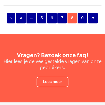
...
5
6
7
8
9
Vragen? Bezoek onze faq!
Hier lees je de veelgestelde vragen van onze
gebruikers.
Lees meer