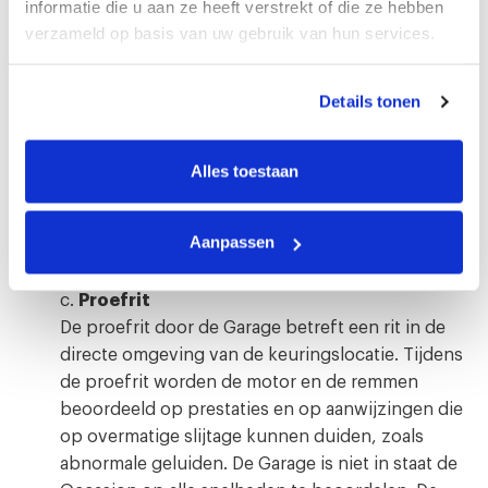
de hierna genoemde onderdelen a tot en met h.
informatie die u aan ze heeft verstrekt of die ze hebben
a.
Identificatie van het voertuig
verzameld op basis van uw gebruik van hun services.
b.
Controle van de voertuiggegevens
De Opdrachtgever is ermee bekend en stemt
Details tonen
ermee in dat de Garage zich slechts in algemene
zin kan en zal uitlaten over de kilometerstand van
de Occasion en geen controlerend onderzoek
Alles toestaan
naar de juistheid hiervan verricht De Garage en
hiermee Occasionkeuring Nederland verstrekt
Aanpassen
hierover zodoende geen enkele garantie in welke
zin dan ook.
c.
Proefrit
De proefrit door de Garage betreft een rit in de
directe omgeving van de keuringslocatie. Tijdens
de proefrit worden de motor en de remmen
beoordeeld op prestaties en op aanwijzingen die
op overmatige slijtage kunnen duiden, zoals
abnormale geluiden. De Garage is niet in staat de