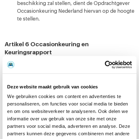
beschikking zal stellen, dient de Opdrachtgever
Occasionkeuring Nederland hiervan op de hoogte
te stellen.
Artikel 6 Occasionkeuring en
Keuringsrapport
De Occasionkeuring wordt door de Garage onder
eigen verantwoordelijkheid uitgevoerd volgens
een vast keuringsprotocol. In het geval de
Deze website maakt gebruik van cookies
Opdrachtgever heeft gekozen voor een
We gebruiken cookies om content en advertenties te
”Compact Occasionkeuring” bestaat de
personaliseren, om functies voor social media te bieden
Occasionkeuring uit de hierna genoemde
en om ons websiteverkeer te analyseren. Ook delen we
onderdelen a tot en met g. In het geval de
informatie over uw gebruik van onze site met onze
Opdrachtgever heeft gekozen voor een ”All-in
partners voor social media, adverteren en analyse. Deze
Occasionkeuring” bestaat de Occasionkeuring uit
partners kunnen deze gegevens combineren met andere