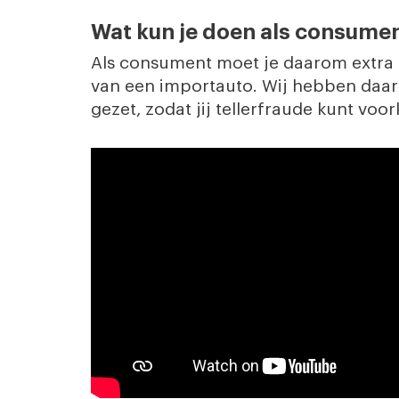
Wat kun je doen als consume
Als consument moet je daarom extra o
van een importauto. Wij hebben daaro
gezet, zodat jij tellerfraude kunt vo