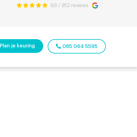
9,6
/
952
reviews
aude te
Plan je keuring
085 064 5595