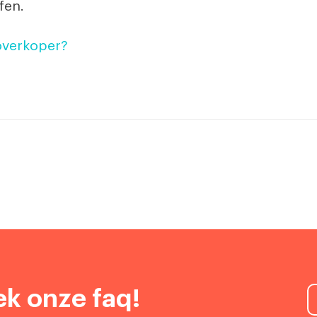
fen.
overkoper?
k onze faq!