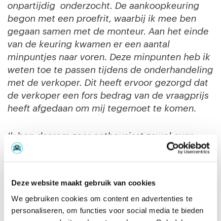
onpartijdig onderzocht. De aankoopkeuring
begon met een proefrit, waarbij ik mee ben
gegaan samen met de monteur. Aan het einde
van de keuring kwamen er een aantal
minpuntjes naar voren. Deze minpunten heb ik
weten toe te passen tijdens de onderhandeling
met de verkoper. Dit heeft ervoor gezorgd dat
de verkoper een fors bedrag van de vraagprijs
heeft afgedaan om mij tegemoet te komen.
Ik ben daarom zeer enthousiast zowel over
Occasionkeuring Nederland vanwege de
vriendelijke telefonische contacten, als over
de garagehouder die zeker anderhalf uur bezig
Deze website maakt gebruik van cookies
is geweest met de inspectie. De monteur heeft
We gebruiken cookies om content en advertenties te
mij betrokken tijdens de keuring en goed
personaliseren, om functies voor social media te bieden
uitleg gegeven over de positieve en negatieve