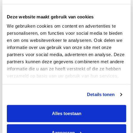
Deze website maakt gebruik van cookies
We gebruiken cookies om content en advertenties te
personaliseren, om functies voor social media te bieden
en om ons websiteverkeer te analyseren. Ook delen we
informatie over uw gebruik van onze site met onze
partners voor social media, adverteren en analyse. Deze
partners kunnen deze gegevens combineren met andere
informatie die u aan ze heeft verstrekt of die ze hebben
verzameld op basis van uw gebruik van hun services.
14 februari 2019
Occasionkeuring Nederland beste
Details tonen
student-startup
Jimmy Greijmans (Fontys Economische Hogeschool
Alles toestaan
Tilburg) heeft met zijn half jaar jonge
onderneming Occasionkeuring Nederland de beste
Aanpassen