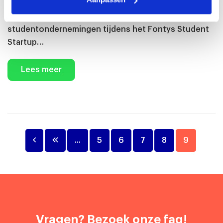
student-startup van Fontys. Hij versloeg
donderdag met zijn veelbelovend idee vijf andere
studentondernemingen tijdens het Fontys Student
Startup…
Lees meer
...
5
6
7
8
9
Vragen? Bezoek onze faq!