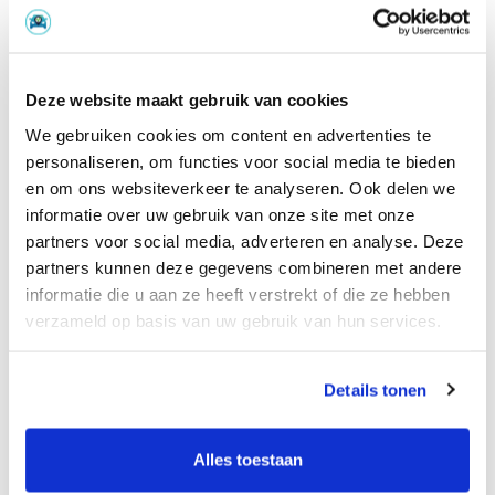
auto terecht kan. De monteur checkt direct
of de auto van top tot teen in orde is. Zo
weet jij nog vóór het kopen van de auto wat
Deze website maakt gebruik van cookies
voor auto je in huis haalt.
We gebruiken cookies om content en advertenties te
personaliseren, om functies voor social media te bieden
Lees meer
Partners
en om ons websiteverkeer te analyseren. Ook delen we
informatie over uw gebruik van onze site met onze
De keuring verdient zich altijd terug
partners voor social media, adverteren en analyse. Deze
partners kunnen deze gegevens combineren met andere
De keuring kost €119,- euro, maar dat bedrag
informatie die u aan ze heeft verstrekt of die ze hebben
betaalt zich direct terug. Hoezo? Je krijgt na
verzameld op basis van uw gebruik van hun services.
de keuring van de monteur een handig
overzicht met reparaties die aan de auto
nodig zijn. Is dat overzicht leeg, dan kan je
Details tonen
met
100% zekerheid
de auto kopen. Zijn er
wel reparaties nodig, dan bespaar je jezelf
Alles toestaan
een enorme miskoop. In plaats van