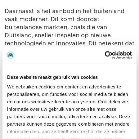
Daarnaast is het aanbod in het buitenland
vaak moderner. Dit komt doordat
buitenlandse markten, zoals die van
Duitsland, sneller inspelen op nieuwe
technologieën en innovaties. Dit betekent dat
je niet alleen een groter aanbod hebt, maar
ook auto’s kunt kopen met de nieuwste
technologische snufjes, zoals hybride of
volledig elektrische aandrijvingen.
Deze website maakt gebruik van cookies
We gebruiken cookies om content en advertenties te
Twijfels over kwaliteit? Laat je
personaliseren, om functies voor social media te bieden
en om ons websiteverkeer te analyseren. Ook delen we
auto keuren
informatie over uw gebruik van onze site met onze
Het is begrijpelijk dat je vragen hebt over de
partners voor social media, adverteren en analyse. Deze
staat van een importauto. Hoe weet je zeker
partners kunnen deze gegevens combineren met andere
informatie die u aan ze heeft verstrekt of die ze hebben
dat de auto geen verborgen gebreken heeft
verzameld op basis van uw gebruik van hun services.