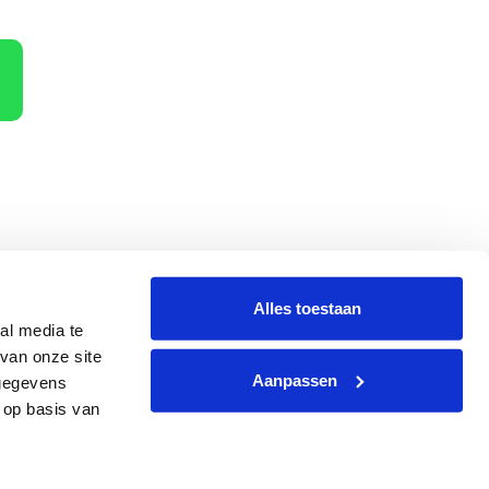
Alles toestaan
al media te
terug
Hoe dan?
van onze site
Aanpassen
 gegevens
 op basis van
g
|
Website
by
Webzaken