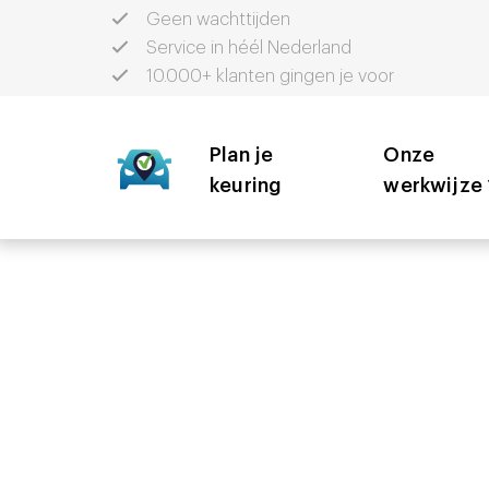
Geen wachttijden
Service in héél Nederland
10.000+ klanten gingen je voor
Plan je
Onze
keuring
werkwijze