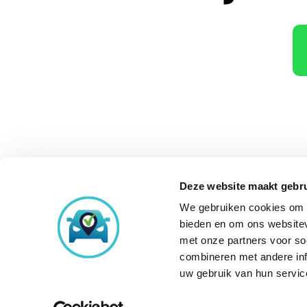
Deze website maakt gebru
We gebruiken cookies om c
Onze aankoopke
bieden en om ons websitev
met onze partners voor so
combineren met andere inf
uw gebruik van hun servic
© Copyright 2026
Occasi