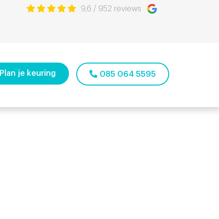
9,6
/
952
reviews
Plan je keuring
085 064 5595