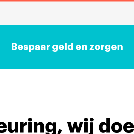
Bespaar geld en zorgen
keuring,
wij doe