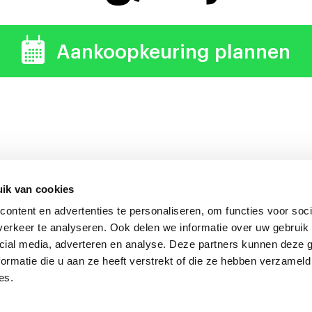
Aankoopkeuring plannen
ik van cookies
ontent en advertenties te personaliseren, om functies voor soci
uring verdient zich altijd 
erkeer te analyseren. Ook delen we informatie over uw gebruik 
cial media, adverteren en analyse. Deze partners kunnen deze
ormatie die u aan ze heeft verstrekt of die ze hebben verzameld
es.
onkeuring Nederland
Algemene voorwaarden
|
Privacyverklarin