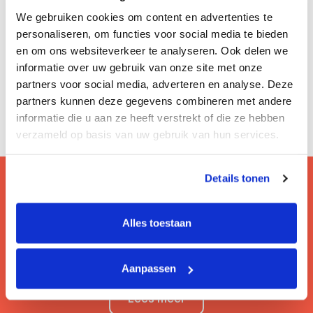
We gebruiken cookies om content en advertenties te
personaliseren, om functies voor social media te bieden
en om ons websiteverkeer te analyseren. Ook delen we
informatie over uw gebruik van onze site met onze
partners voor social media, adverteren en analyse. Deze
partners kunnen deze gegevens combineren met andere
informatie die u aan ze heeft verstrekt of die ze hebben
verzameld op basis van uw gebruik van hun services.
Details tonen
Vragen? Bezoek onze faq!
Alles toestaan
Hier lees je de veelgestelde vragen van onze
gebruikers.
Aanpassen
Lees meer