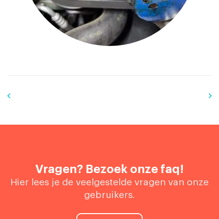
Vragen? Bezoek onze faq!
Hier lees je de veelgestelde vragen van onze
gebruikers.