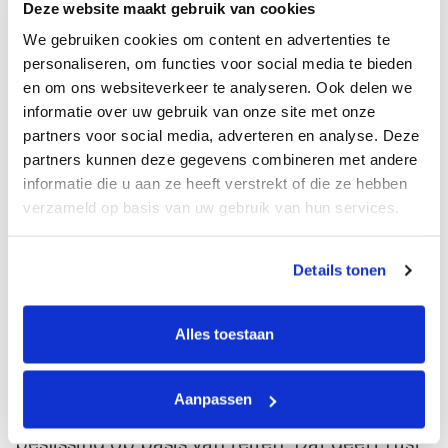
Deze website maakt gebruik van cookies
Inzicht in toekomstige kosten
We gebruiken cookies om content en advertenties te
personaliseren, om functies voor social media te bieden
Een goede aankoopkeuring kijkt niet alleen
en om ons websiteverkeer te analyseren. Ook delen we
naar de huidige staat van de auto, maar ook
informatie over uw gebruik van onze site met onze
naar wat eraan zit te komen. Hierdoor krijg je
partners voor social media, adverteren en analyse. Deze
een realistischer beeld van de totale kosten
partners kunnen deze gegevens combineren met andere
van de auto, niet alleen de aankoopprijs. Zo
informatie die u aan ze heeft verstrekt of die ze hebben
kun je een betere afweging maken: is deze
verzameld op basis van uw gebruik van hun services.
auto echt een goede deal?
Details tonen
Zekerheid bij een snelle aankoop
De automarkt is snel. Goede auto’s zijn vaak
Alles toestaan
snel verkocht. Hierdoor voelen veel kopers
druk om snel te beslissen. Juist in die situatie
is een aankoopkeuring waardevol. In plaats
Aanpassen
van op gevoel te kopen, neem je een
beslissing op basis van feiten. Dat geeft rust