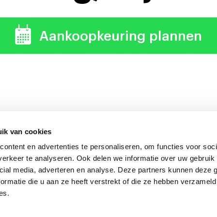
Aankoopkeuring plannen
ik van cookies
ontent en advertenties te personaliseren, om functies voor soci
uring verdient zich altijd 
erkeer te analyseren. Ook delen we informatie over uw gebruik 
cial media, adverteren en analyse. Deze partners kunnen deze
ormatie die u aan ze heeft verstrekt of die ze hebben verzameld
es.
onkeuring Nederland
Algemene voorwaarden
|
Privacyverklarin