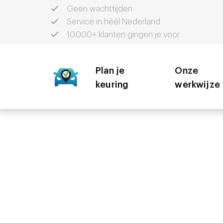
Geen wachttijden
Service in héél Nederland
10.000+ klanten gingen je voor
Plan je
Onze
keuring
werkwijze