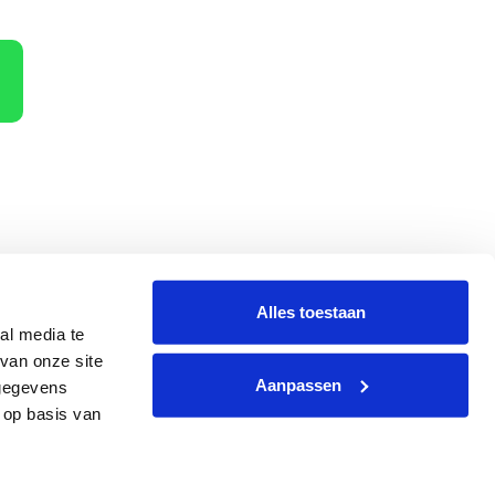
Alles toestaan
al media te
terug
Hoe dan?
van onze site
Aanpassen
 gegevens
 op basis van
g
|
Website
by
Webzaken