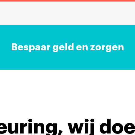
Bespaar geld en zorgen
keuring,
wij doe