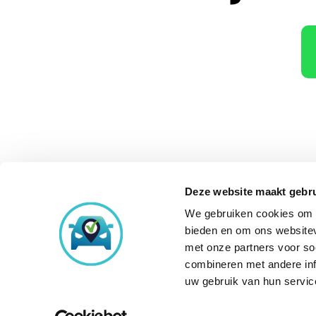
Deze website maakt gebru
We gebruiken cookies om c
Onze aankoopke
bieden en om ons websitev
met onze partners voor so
combineren met andere inf
uw gebruik van hun servic
© Copyright 2026
Occasi