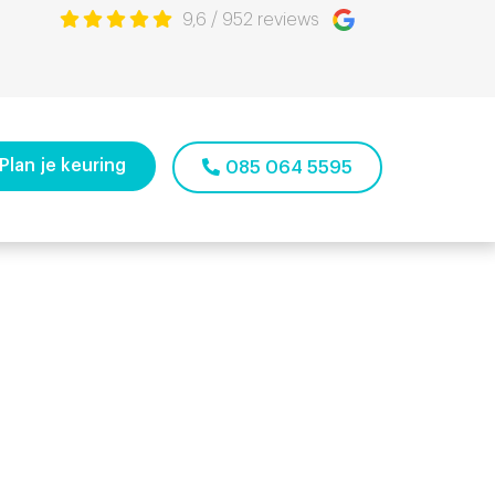
9,6
/
952
reviews
Plan je keuring
085 064 5595