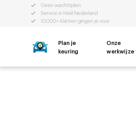
Geen wachttijden
Service in héél Nederland
10.000+ klanten gingen je voor
Plan je
Onze
keuring
werkwijze