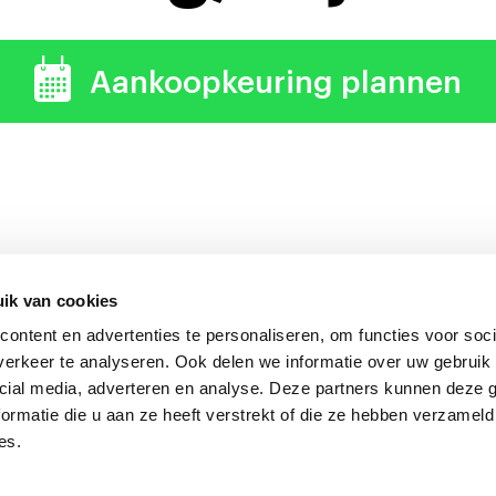
Aankoopkeuring plannen
ik van cookies
ontent en advertenties te personaliseren, om functies voor soci
uring verdient zich altijd 
erkeer te analyseren. Ook delen we informatie over uw gebruik 
cial media, adverteren en analyse. Deze partners kunnen deze
ormatie die u aan ze heeft verstrekt of die ze hebben verzameld
es.
onkeuring Nederland
Algemene voorwaarden
|
Privacyverklarin