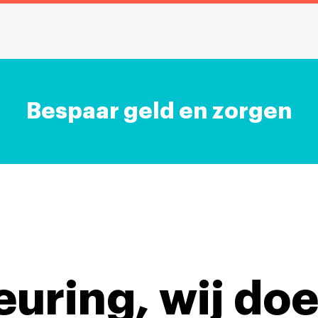
Bespaar geld en zorgen
keuring,
wij doe