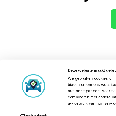
Deze website maakt gebru
We gebruiken cookies om c
Onze aankoopke
bieden en om ons websitev
met onze partners voor so
combineren met andere inf
uw gebruik van hun servic
© Copyright 2026
Occasi