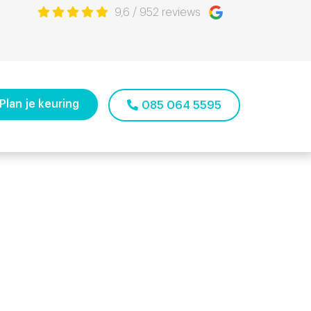
9,6
/
952
reviews
Plan je keuring
085 064 5595