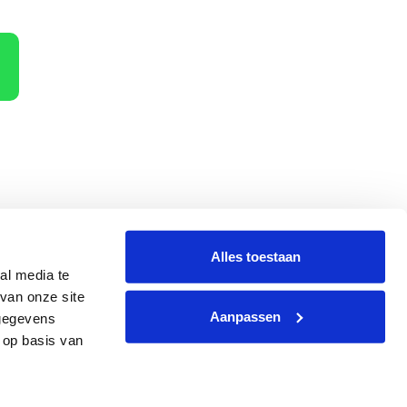
Alles toestaan
al media te
terug
Hoe dan?
van onze site
Aanpassen
 gegevens
 op basis van
g
|
Website
by
Webzaken