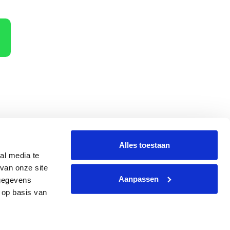
Alles toestaan
al media te
terug
Hoe dan?
van onze site
Aanpassen
 gegevens
 op basis van
g
|
Website
by
Webzaken