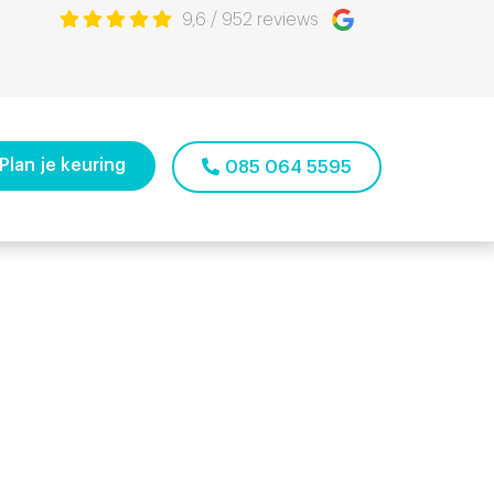
9,6
/
952
reviews
Plan je keuring
085 064 5595