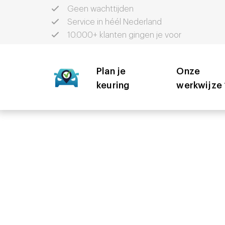
Geen wachttijden
Service in héél Nederland
10.000+ klanten gingen je voor
Plan je
Onze
keuring
werkwijze