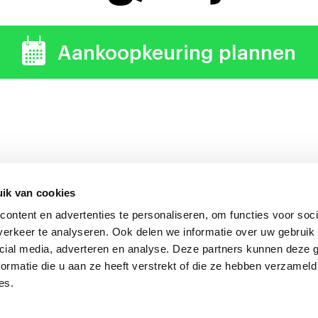
Aankoopkeuring plannen
ik van cookies
ontent en advertenties te personaliseren, om functies voor soci
uring verdient zich altijd 
erkeer te analyseren. Ook delen we informatie over uw gebruik 
cial media, adverteren en analyse. Deze partners kunnen deze
ormatie die u aan ze heeft verstrekt of die ze hebben verzameld
es.
onkeuring Nederland
Algemene voorwaarden
|
Privacyverklarin