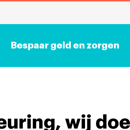
Bespaar geld en zorgen
keuring,
wij doe