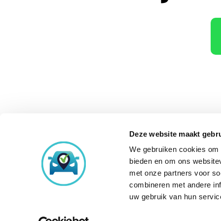
Deze website maakt gebru
We gebruiken cookies om c
Onze aankoopke
bieden en om ons websitev
met onze partners voor so
combineren met andere inf
uw gebruik van hun servic
© Copyright 2026
Occasi