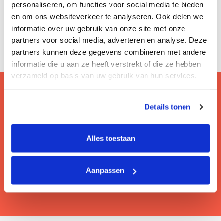
personaliseren, om functies voor social media te bieden
en om ons websiteverkeer te analyseren. Ook delen we
informatie over uw gebruik van onze site met onze
partners voor social media, adverteren en analyse. Deze
partners kunnen deze gegevens combineren met andere
informatie die u aan ze heeft verstrekt of die ze hebben
verzameld op basis van uw gebruik van hun services.
Details tonen
Vragen? Bezoek onze faq!
Hier lees je de veelgestelde vragen van onze
Alles toestaan
gebruikers.
Aanpassen
Lees meer