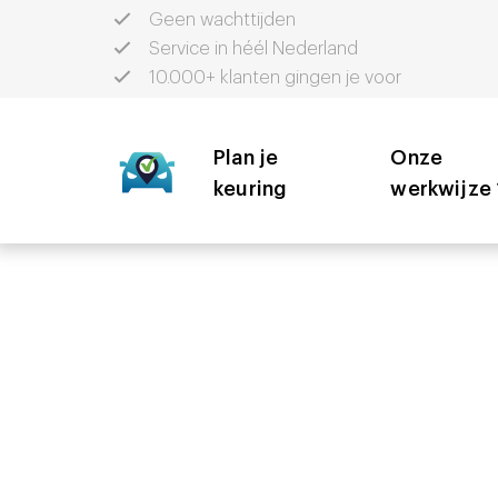
Geen wachttijden
Service in héél Nederland
10.000+ klanten gingen je voor
Plan je
Onze
keuring
werkwijze