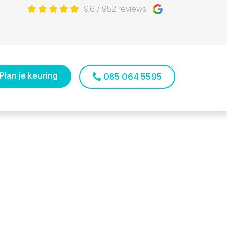
9,6
/
952
reviews
Plan je keuring
085 064 5595