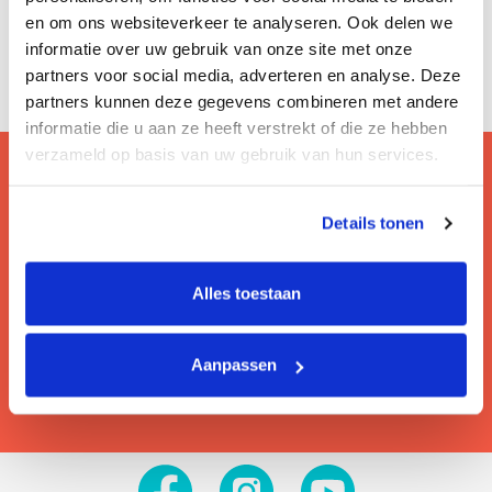
en om ons websiteverkeer te analyseren. Ook delen we
informatie over uw gebruik van onze site met onze
partners voor social media, adverteren en analyse. Deze
partners kunnen deze gegevens combineren met andere
informatie die u aan ze heeft verstrekt of die ze hebben
verzameld op basis van uw gebruik van hun services.
Details tonen
Vragen? Bezoek onze faq!
Hier lees je de veelgestelde vragen van onze
gebruikers.
Alles toestaan
Lees meer
Aanpassen