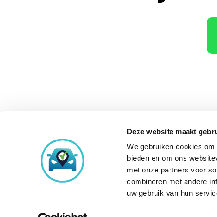
Deze website maakt gebru
We gebruiken cookies om c
Onze aankoopke
bieden en om ons websitev
met onze partners voor so
combineren met andere inf
uw gebruik van hun servic
© Copyright 2026
Occasi