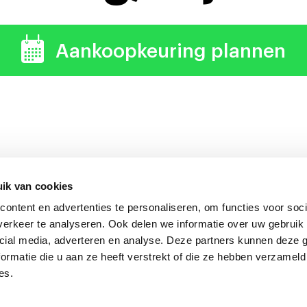
Aankoopkeuring plannen
ik van cookies
ontent en advertenties te personaliseren, om functies voor soci
uring verdient zich altijd 
erkeer te analyseren. Ook delen we informatie over uw gebruik 
cial media, adverteren en analyse. Deze partners kunnen deze
ormatie die u aan ze heeft verstrekt of die ze hebben verzameld
es.
onkeuring Nederland
Algemene voorwaarden
|
Privacyverklarin