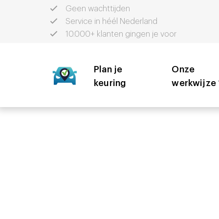
Geen wachttijden
Service in héél Nederland
10.000+ klanten gingen je voor
Plan je
Onze
keuring
werkwijze