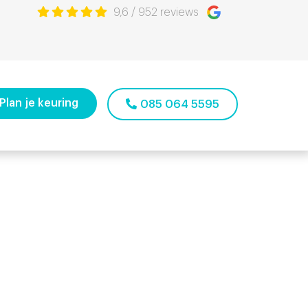
9,6
/
952
reviews
Plan je keuring
085 064 5595