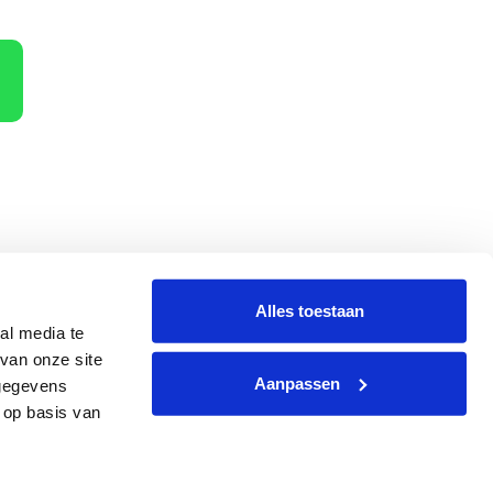
Alles toestaan
al media te
terug
Hoe dan?
van onze site
Aanpassen
 gegevens
 op basis van
g
|
Website
by
Webzaken