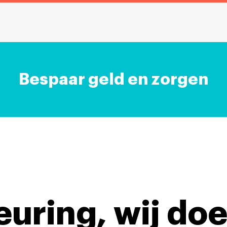
Bespaar geld en zorgen
keuring,
wij doe