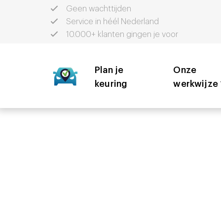
Geen wachttijden
Service in héél Nederland
10.000+ klanten gingen je voor
Plan je
Onze
keuring
werkwijze