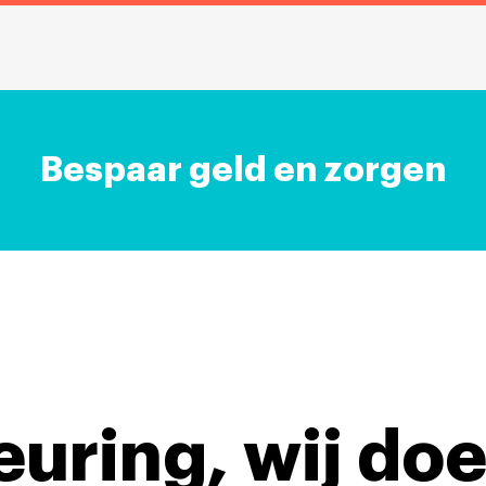
Bespaar geld en zorgen
keuring,
wij doe