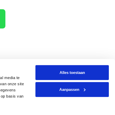
Alles toestaan
al media te
terug
Hoe dan?
van onze site
Aanpassen
 gegevens
 op basis van
g
|
Website
by
Webzaken