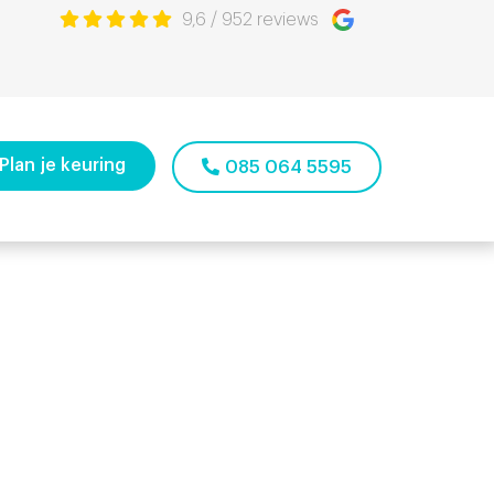
9,6
/
952
reviews
Plan je keuring
085 064 5595