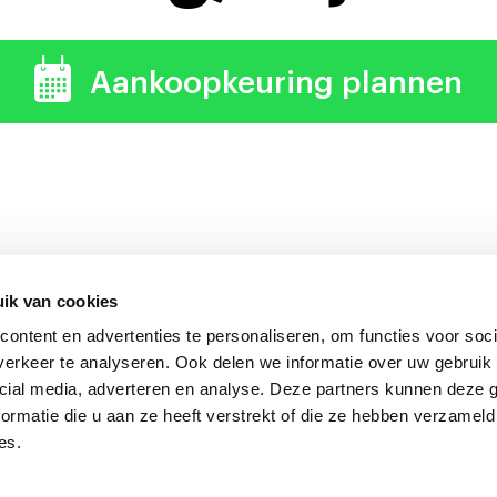
Aankoopkeuring plannen
ik van cookies
ontent en advertenties te personaliseren, om functies voor soci
uring verdient zich altijd 
erkeer te analyseren. Ook delen we informatie over uw gebruik 
cial media, adverteren en analyse. Deze partners kunnen deze
ormatie die u aan ze heeft verstrekt of die ze hebben verzameld
es.
onkeuring Nederland
Algemene voorwaarden
|
Privacyverklarin