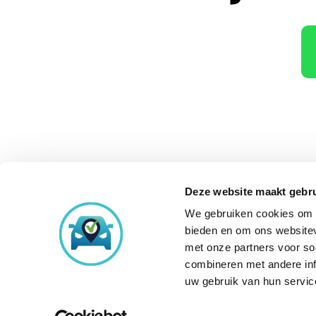
Deze website maakt gebru
We gebruiken cookies om c
Onze aankoopke
bieden en om ons websitev
met onze partners voor so
combineren met andere inf
uw gebruik van hun servic
© Copyright 2026
Occasi