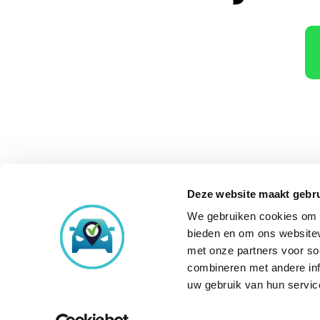
Deze website maakt gebru
We gebruiken cookies om c
Onze aankoopke
bieden en om ons websitev
met onze partners voor so
combineren met andere inf
uw gebruik van hun servic
© Copyright 2026
Occasi