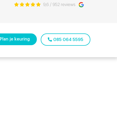
9,6
/
952
reviews
Plan je keuring
085 064 5595