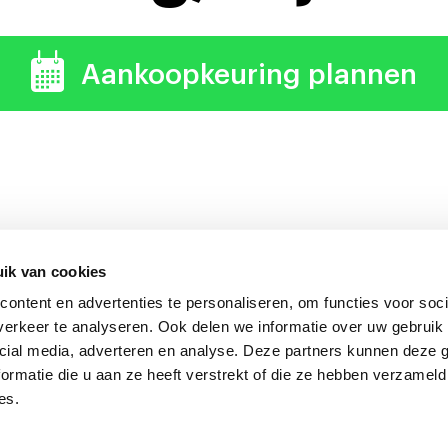
Aankoopkeuring plannen
ik van cookies
ontent en advertenties te personaliseren, om functies voor soci
uring verdient zich altijd 
erkeer te analyseren. Ook delen we informatie over uw gebruik 
cial media, adverteren en analyse. Deze partners kunnen deze
ormatie die u aan ze heeft verstrekt of die ze hebben verzameld
es.
onkeuring Nederland
Algemene voorwaarden
|
Privacyverklarin