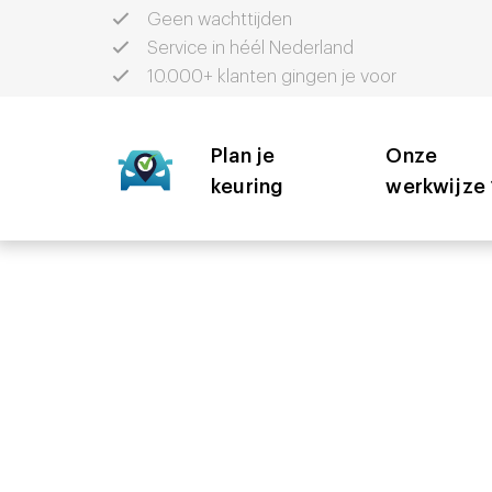
Geen wachttijden
Service in héél Nederland
10.000+ klanten gingen je voor
Plan je
Onze
keuring
werkwijze