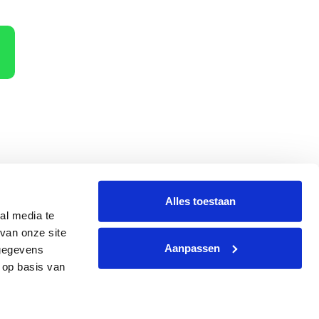
Alles toestaan
al media te
terug
Hoe dan?
van onze site
Aanpassen
 gegevens
 op basis van
g
|
Website
by
Webzaken