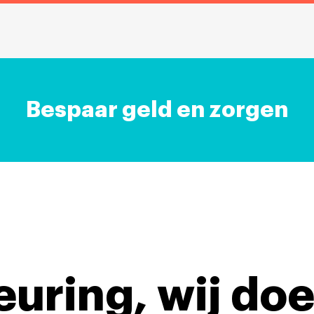
Bespaar geld en zorgen
keuring,
wij doe