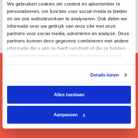
We gebruiken cookies om content en advertenties te
personaliseren, om functies voor social media te bieden
en om ons websiteverkeer te analyseren. Ook delen we
informatie over uw gebruik van onze site met onze
partners voor social media, adverteren en analyse. Deze
partners kunnen deze gegevens combineren met andere
informatie die u aan ze heeft verstrekt of die ze hebben
verzameld op basis van uw gebruik van hun services.
Details tonen
Vragen? Bezoek onze faq!
Hier lees je de veelgestelde vragen van onze
Alles toestaan
gebruikers.
Aanpassen
Lees meer