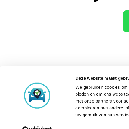
Deze website maakt gebru
We gebruiken cookies om c
Onze aankoopke
bieden en om ons websitev
met onze partners voor so
combineren met andere inf
uw gebruik van hun servic
© Copyright 2026
Occasi