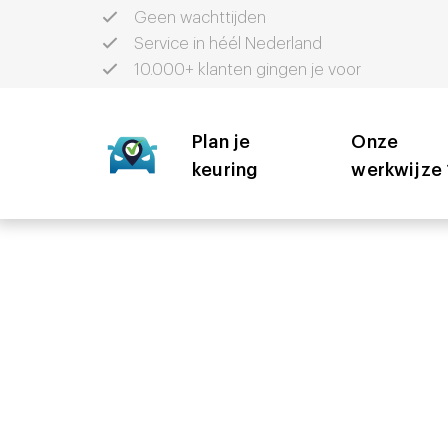
Geen wachttijden
Service in héél Nederland
10.000+ klanten gingen je voor
Plan je
Onze
keuring
werkwijze