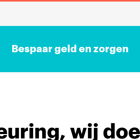
Bespaar geld en zorgen
keuring,
wij doe