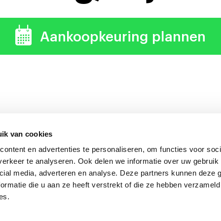
Aankoopkeuring plannen
ik van cookies
ontent en advertenties te personaliseren, om functies voor soci
uring verdient zich altijd 
erkeer te analyseren. Ook delen we informatie over uw gebruik 
cial media, adverteren en analyse. Deze partners kunnen deze
ormatie die u aan ze heeft verstrekt of die ze hebben verzameld
es.
onkeuring Nederland
Algemene voorwaarden
|
Privacyverklarin