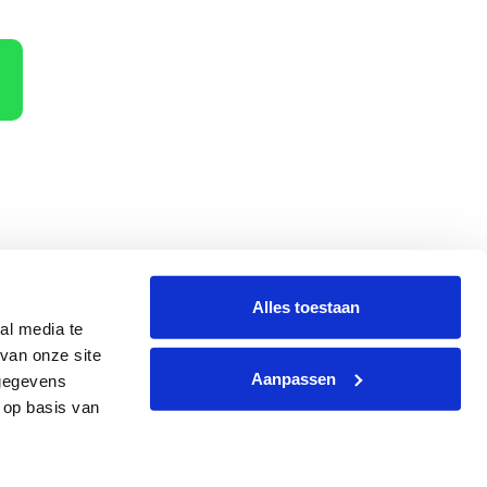
Alles toestaan
al media te
terug
Hoe dan?
van onze site
Aanpassen
 gegevens
 op basis van
g
|
Website
by
Webzaken