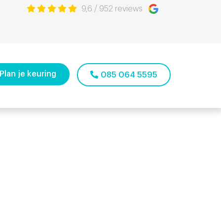
9,6
/
952
reviews
Plan je keuring
085 064 5595