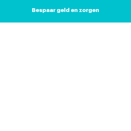
Bespaar geld en zorgen
Plan je keuring,
wij doen de rest
Aankoopkeuring plannen