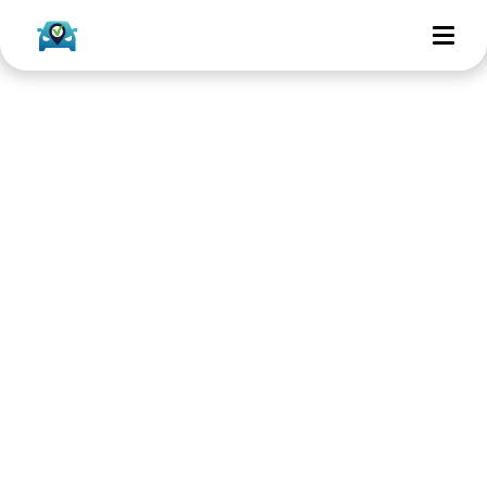
Tweedehands auto kopen
via Marktplaats?