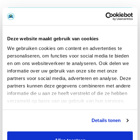
Deze website maakt gebruik van cookies
We gebruiken cookies om content en advertenties te
personaliseren, om functies voor social media te bieden
en om ons websiteverkeer te analyseren. Ook delen we
informatie over uw gebruik van onze site met onze
partners voor social media, adverteren en analyse. Deze
partners kunnen deze gegevens combineren met andere
informatie die u aan ze heeft verstrekt of die ze hebben
verzameld op basis van uw gebruik van hun services.
Rijd naar het keuringsstation
Details tonen
Tijdens de proefrit rijd je in 15 minuten naar het