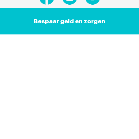
Bespaar geld en zorgen
Plan je keuring,
wij doen de rest
Aankoopkeuring plannen