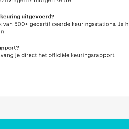
 aanvragen is morgen keuren.
keuring uitgevoerd?
 van 500+ gecertificeerde keuringsstations. Je 
jn.
apport?
ng je direct het officiële keuringsrapport.