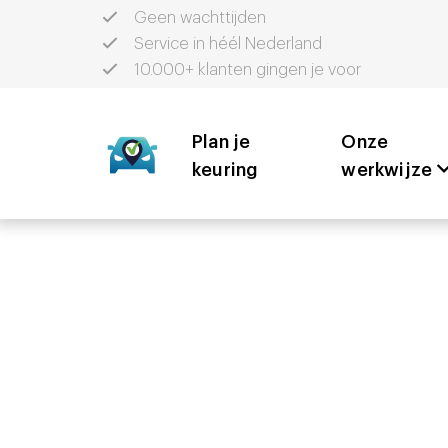
Geen wachttijden
Service in héél Nederland
10.000+ klanten gingen je voor
Plan je
Onze
keuring
werkwijze
Aankoopk