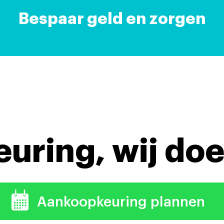
Bespaar geld en zorgen
keuring,
wij doe
Aankoopkeuring plannen