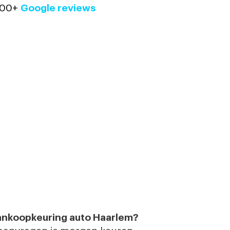
 700+
Google reviews
 aankoopkeuring auto Haarlem?