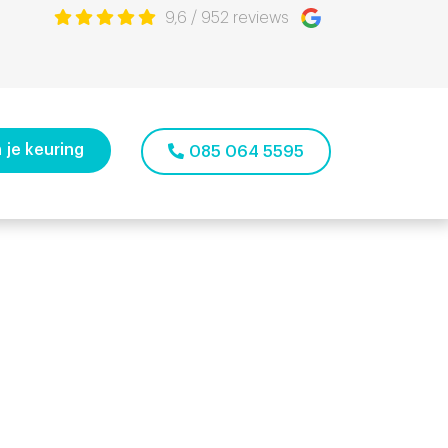
9,6
/
952
reviews
 je keuring
085 064 5595
o Haarlem