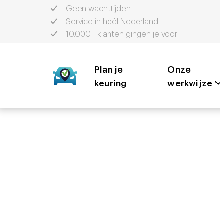
Geen wachttijden
Service in héél Nederland
10.000+ klanten gingen je voor
Plan je
Aank
Onze
keuring
werkwijze