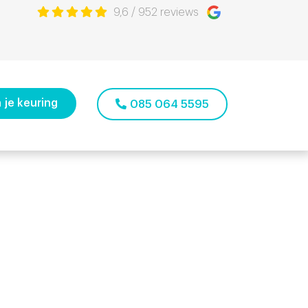
9,6
/
952
reviews
 auto
 je keuring
085 064 5595
m