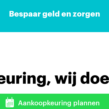
Bespaar geld en zorgen
keuring,
wij doe
Aankoopkeuring plannen